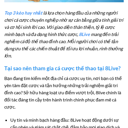
Top 3 kèo hay nhất
là lựa chọn hàng đầu của những người
chơi cá cược chuyên nghiệp nhờ sự cân bằng giữa tính giải trí
và cơ hội sinh lời cao. Với giao diện thân thiện, tỷ lệ cược
minh bạch và đa dạng hình thức cược,
8Live
mang đến trải
nghiệm cá độ thể thao đỉnh cao. Mỗi người chơi có thể tận
dụng ưu thế các chiến thuật để tối ưu lợi nhuận, rinh thưởng
lớn.
Tại sao nên tham gia cá cược thể thao tại 8Live?
Bạn đang tìm kiếm một địa chỉ cá cược uy tín, nơi bạn có thể
yên tâm đặt cược và tận hưởng những trải nghiệm giải trí
đỉnh cao? Sở hữu hàng loạt ưu điểm vượt trội, 8live chính là
đối tác đáng tin cậy trên hành trình chinh phục đam mê cá
cược.
Uy tín và minh bạch hàng đầu: 8Live hoạt động dưới sự
cấp phép và giám sát chặt chẽ, đảm bảo mọi giao dịch và