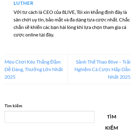
LUTHER
Với tư cách là CEO của 8LIVE, Tôi xin khẳng định đây là
sân chơi uy tín, bảo mật và đa dạng tựa cược nhất. Chắc
chắn sẽ khiến các bạn hài lòng khi lựa chọn tham gia cá
cược online tại đây.
Mẹo Chơi Kèo Thắng Đậm
Sảnh Thể Thao 8live – Trải
Dễ Dàng, Thưởng Lớn Nhất
Nghiệm Cá Cược Hấp Dẫn
2025
Nhất 2025
Tìm kiếm
TÌM
KIẾM