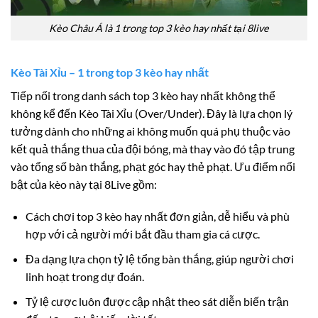
Kèo Châu Á là 1 trong top 3 kèo hay nhất tại 8live
Kèo Tài Xỉu – 1 trong top 3 kèo hay nhất
Tiếp nối trong danh sách top 3 kèo hay nhất không thể
không kể đến Kèo Tài Xỉu (Over/Under). Đây là lựa chọn lý
tưởng dành cho những ai không muốn quá phụ thuộc vào
kết quả thắng thua của đội bóng, mà thay vào đó tập trung
vào tổng số bàn thắng, phạt góc hay thẻ phạt. Ưu điểm nổi
bật của kèo này tại 8Live gồm:
Cách chơi top 3 kèo hay nhất đơn giản, dễ hiểu và phù
hợp với cả người mới bắt đầu tham gia cá cược.
Đa dạng lựa chọn tỷ lệ tổng bàn thắng, giúp người chơi
linh hoạt trong dự đoán.
Tỷ lệ cược luôn được cập nhật theo sát diễn biến trận