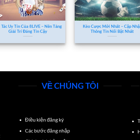
 Tác Uy Tín Của 8LIVE – Nền Tảng
Kèo Cược Mới Nhất – Cập Nhậ
Giải Trí Đáng Tin Cậy
Thông Tin Nổi Bật Nhất
VỀ CHÚNG TÔI
Điều kiện đăng ký
T
Các bước đăng nhập
H
t