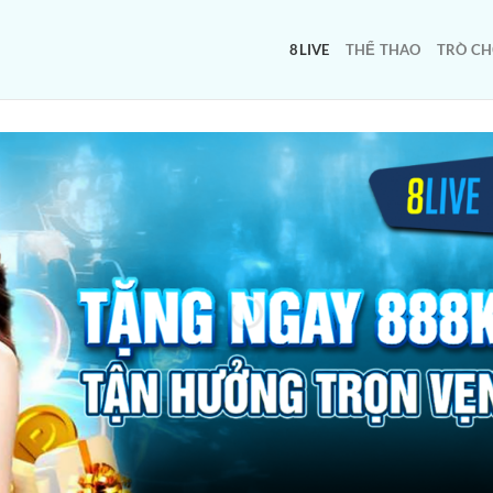
8LIVE
THỂ THAO
TRÒ CH