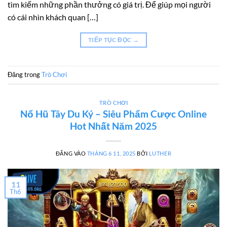
tìm kiếm những phần thưởng có giá trị. Để giúp mọi người
có cái nhìn khách quan […]
TIẾP TỤC ĐỌC
→
Đăng trong
Trò Chơi
TRÒ CHƠI
Nổ Hũ Tây Du Ký – Siêu Phẩm Cược Online
Hot Nhất Năm 2025
ĐĂNG VÀO
THÁNG 6 11, 2025
BỞI
LUTHER
11
Th6