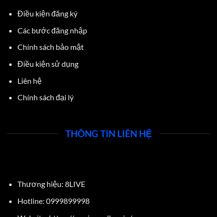
Điều kiện đăng ký
Các bước đăng nhập
Chính sách bảo mật
Điều kiện sử dụng
Liên hệ
Chính sách đại lý
THÔNG TIN LIÊN HỆ
Thương hiệu:
8LIVE
Hotline: 0999899998