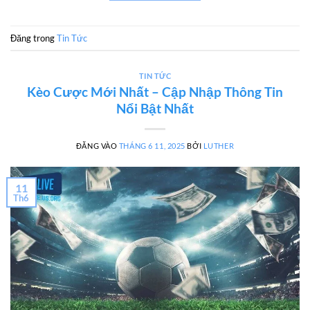
Đăng trong
Tin Tức
TIN TỨC
Kèo Cược Mới Nhất – Cập Nhập Thông Tin
Nổi Bật Nhất
ĐĂNG VÀO
THÁNG 6 11, 2025
BỞI
LUTHER
11
Th6