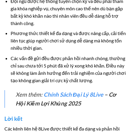
Đội ngũ được hệ thống tuyển chọn kỹ và đều phải tham
gia khóa nghiệp vụ, chuyên môn cao thế nên dù bạn gặp
bất kỳ khó khăn nào thì nhân viên đều dễ dàng hỗ trợ
thành công.
Phương thức thiết kế đa dạng và được nâng cấp, cải tiến
liên tục giúp người chơi sử dụng dễ dàng mà không tốn
nhiều thời gian.
Các vấn đề gửi đều được phản hồi nhanh chóng, thường
chỉ sau chưa tới 5 phút đã xử lý xong khó khăn. Điều này
sẽ không làm ảnh hưởng đến trải nghiệm của người chơi
tạo không gian giải trí cực kỳ chất lượng.
Xem thêm:
Chính Sách Đại Lý 8Live
– Cơ
Hội Kiếm Lợi Khủng 2025
Lời kết
Các kênh
liên hệ 8Live
được thiết kế đa dạng và phản hồi