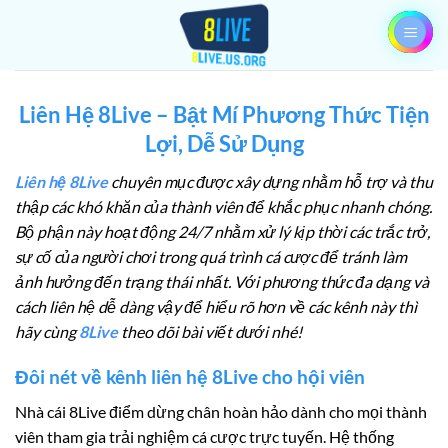
Bỏ
qua
nội
dung
Liên Hệ 8Live – Bật Mí Phương Thức Tiện
Lợi, Dễ Sử Dụng
Liên hệ 8Live
chuyên mục được xây dựng nhằm hỗ trợ và thu
thập các khó khăn của thành viên để khắc phục nhanh chóng.
Bộ phận này hoạt động 24/7 nhằm xử lý kịp thời các trắc trở,
sự cố của người chơi trong quá trình cá cược để tránh làm
ảnh hưởng đến trạng thái nhất. Với phương thức đa dạng và
cách liên hệ dễ dàng vậy để hiểu rõ hơn về các kênh này thì
hãy cùng
8Live
theo dõi bài viết dưới nhé!
Đôi nét về kênh liên hệ 8Live cho hội viên
Nhà cái 8Live điểm dừng chân hoàn hảo dành cho mọi thành
viên tham gia trải nghiệm cá cược trực tuyến. Hệ thống